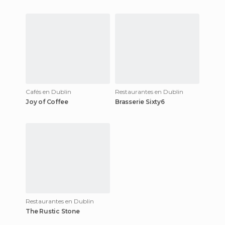
no Merrion Hotel. Tem como
principio utilizar produtos irl
Cafés en Dublin
Restaurantes en Dublin
Joy of Coffee
Brasserie Sixty6
Restaurantes en Dublin
The Rustic Stone