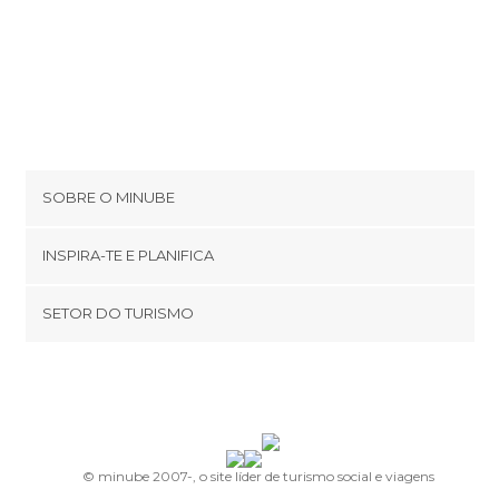
SOBRE O MINUBE
Cookies
INSPIRA-TE E PLANIFICA
Política de privacidade
footer@item_discovertips_anchor
SETOR DO TURISMO
Términos e Condições
minube Android app
Contato
Área de imprensa
© minube 2007-, o site líder de turismo social e viagens