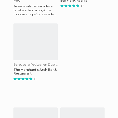
Pog
Bar Frank Ryan's
(1)
Servem saladas variadas e
também tem a opção de
montar sua própria salada.
Os funcionários são
brasileiros mas não foram
muito rec
Bares para Petiscar en Dublin
The Merchant's Arch Bar &
Restaurant
(1)