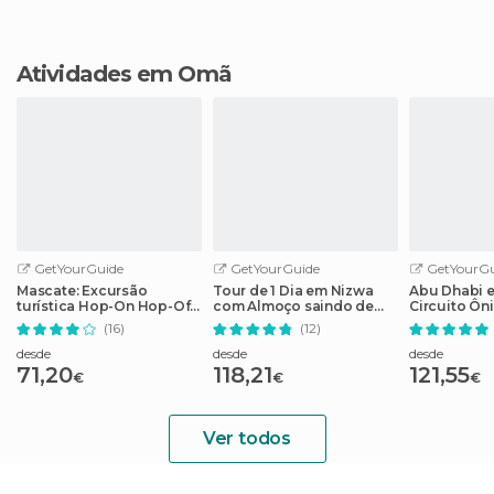
Atividades em Omã
GetYourGuide
GetYourGuide
GetYourGu
Mascate: Excursão
Tour de 1 Dia em Nizwa
Abu Dhabi e
turística Hop-On Hop-Off
com Almoço saindo de
Circuito Ô
do Big Bus
Mascate
Hop-Off
(16)
(12)
desde
desde
desde
71,20
118,21
121,55
€
€
€
Ver todos