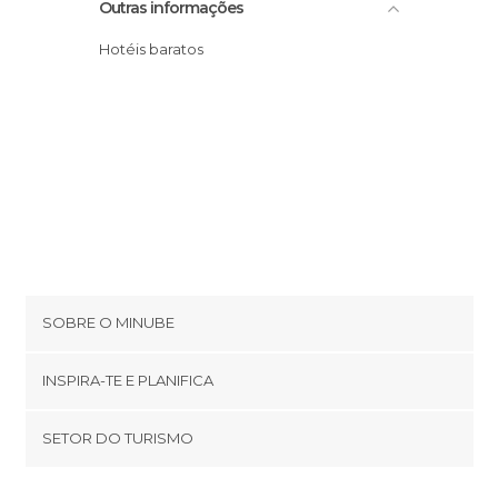
Outras informações
Hotéis baratos
SOBRE O MINUBE
Cookies
INSPIRA-TE E PLANIFICA
Política de privacidade
footer@item_discovertips_anchor
SETOR DO TURISMO
Términos e Condições
minube Android app
Contato