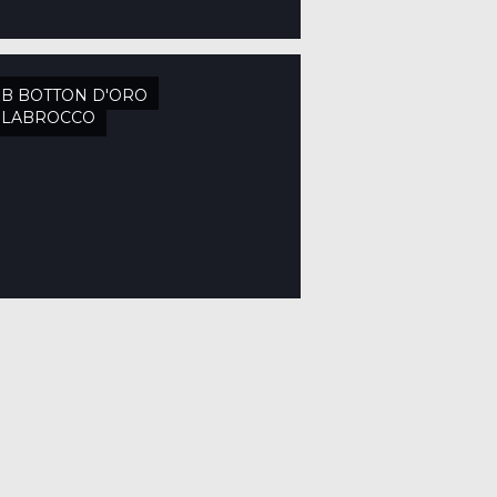
B BOTTON D'ORO
ELABROCCO