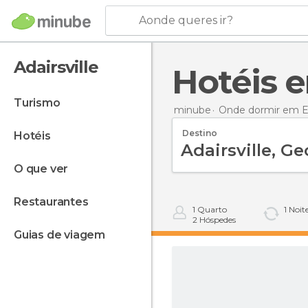
Aonde queres ir?
Adairsville
Hotéis 
turismo
minube
Onde dormir em E
Destino
hotéis
o que ver
restaurantes
1
Quarto
1
Noit
2
Hóspedes
guias de viagem