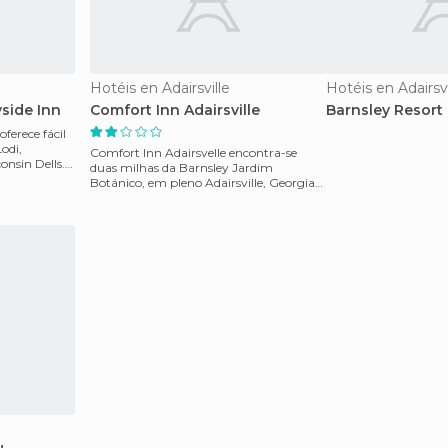
Hotéis en Adairsville
Hotéis en Adairsvi
side Inn
Comfort Inn Adairsville
Barnsley Resort
ferece fácil
Lodi,
Comfort Inn Adairsvelle encontra-se
onsin Dells.
duas milhas da Barnsley Jardim
Botánico, em pleno Adairsville, Georgia
O hotel oferece serviç