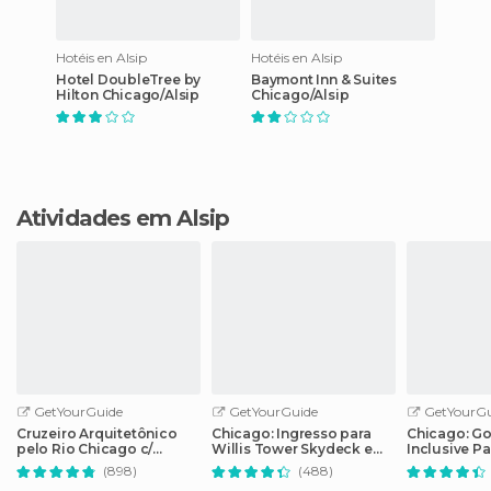
Hotéis en Alsip
Hotéis en Alsip
Hotel DoubleTree by
Baymont Inn & Suites
Hilton Chicago/Alsip
Chicago/Alsip
Atividades em Alsip
GetYourGuide
GetYourGuide
GetYourGu
Cruzeiro Arquitetônico
Chicago: Ingresso para
Chicago: Go 
pelo Rio Chicago c/
Willis Tower Skydeck e
Inclusive P
Bilhete Sem Fila
The Ledge
de 25 atraç
(898)
(488)