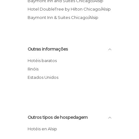
Baymont Inn and Suites Chicago/Alsip
Hotel DoubleTree by Hilton Chicago/Alsip
Baymont Inn & Suites Chicago/Alsip
Outras informações
Hotéis baratos
Ilinóis
Estados Unidos
Outros tipos de hospedagem
Hotéis en Alsip