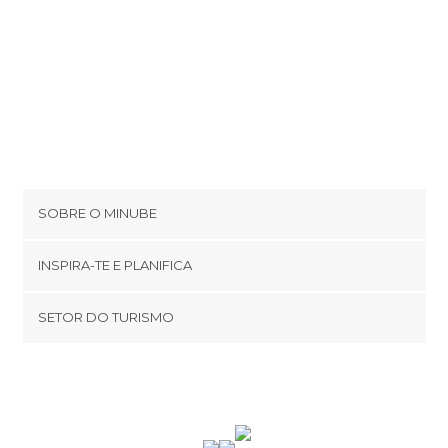
SOBRE O MINUBE
Cookies
INSPIRA-TE E PLANIFICA
Política de privacidade
footer@item_discovertips_anchor
SETOR DO TURISMO
Términos e Condições
minube Android app
Contato
Área de imprensa