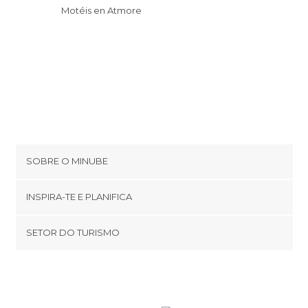
Motéis en Atmore
SOBRE O MINUBE
Cookies
INSPIRA-TE E PLANIFICA
Política de privacidade
footer@item_discovertips_anchor
SETOR DO TURISMO
Términos e Condições
minube Android app
Contato
Área de imprensa