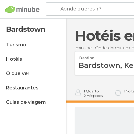
Aonde queres ir?
Bardstown
Hotéis
turismo
minube
Onde dormir em E
Destino
hotéis
o que ver
restaurantes
1
Quarto
1
Noit
2
Hóspedes
guias de viagem