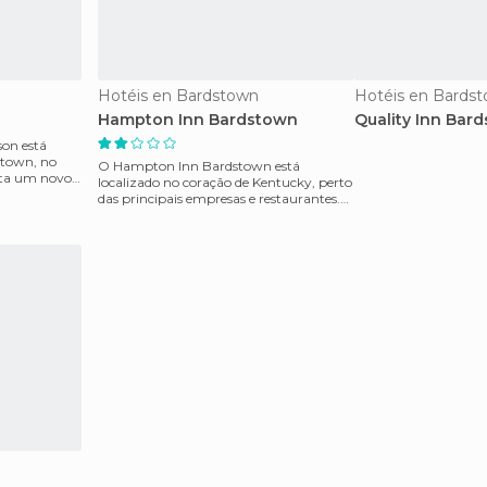
Hotéis en Bardstown
Hotéis en Bards
Hampton Inn Bardstown
Quality Inn Bar
son está
dtown, no
O Hampton Inn Bardstown está
nta um novo
localizado no coração de Kentucky, perto
das principais empresas e restaurantes.
Tem 106 quartos que