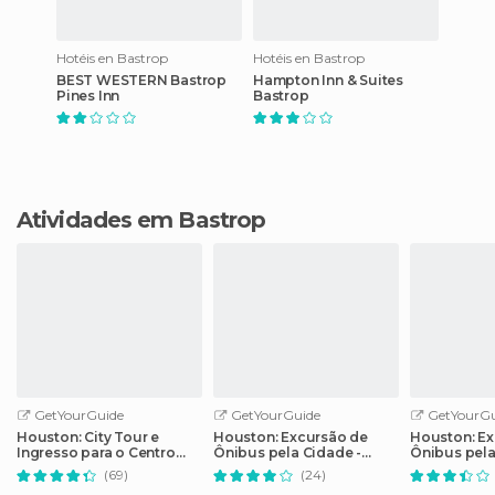
Hotéis en Bastrop
Hotéis en Bastrop
BEST WESTERN Bastrop
Hampton Inn & Suites
Pines Inn
Bastrop
Atividades em Bastrop
GetYourGuide
GetYourGuide
GetYourGu
Houston: City Tour e
Houston: Excursão de
Houston: Ex
Ingresso para o Centro
Ônibus pela Cidade -
Ônibus pel
Espacial da NASA
Bilhete de 2 Dias
(69)
(24)