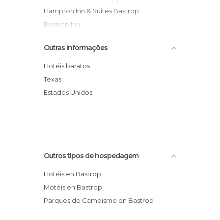
Hampton Inn & Suites Bastrop
Bastrop Inn
Tropicana Motel Bastrop
Outras informações
Super 8 Bastrop
Lost Pines RV Park
Hotéis baratos
Texas
Estados Unidos
Outros tipos de hospedagem
Hotéis en Bastrop
Motéis en Bastrop
Parques de Campismo en Bastrop