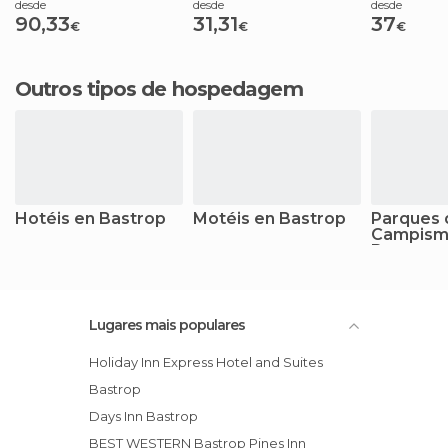
desde
desde
desde
90,33
31,31
37
€
€
€
Outros tipos de hospedagem
Hotéis en Bastrop
Motéis en Bastrop
Parques 
Campism
Bastrop
Lugares mais populares
Holiday Inn Express Hotel and Suites
Bastrop
Days Inn Bastrop
BEST WESTERN Bastrop Pines Inn