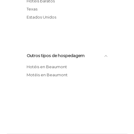
Hotéis baratos
La Quinta Inn & Suites Beaumont West
Texas
Hotel Howard Johnson Beaumont
Estados Unidos
Hotel Studio 6 Beaumont
Outros tipos de hospedagem
Hotéis en Beaumont
Motéis en Beaumont