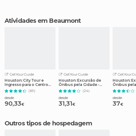
Atividades em Beaumont
GetYourGuide
GetYourGuide
GetYourGu
Houston: City Tour e
Houston: Excursão de
Houston: Ex
Ingresso para o Centro
Ônibus pela Cidade -
Ônibus pel
Espacial da NASA
Bilhete de 2 Dias
(69)
(24)
desde
desde
desde
90,33
31,31
37
€
€
€
Outros tipos de hospedagem