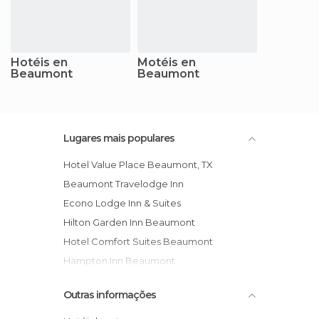
Hotéis en
Motéis en
Beaumont
Beaumont
Lugares mais populares
Hotel Value Place Beaumont, TX
Beaumont Travelodge Inn
Econo Lodge Inn & Suites
Hilton Garden Inn Beaumont
Hotel Comfort Suites Beaumont
Hampton Inn Beaumont
Hotel Courtyard Beaumont
Outras informações
Super 8 Motel Beaumont I 10
Econo Lodge Inn N Stes Beaumont