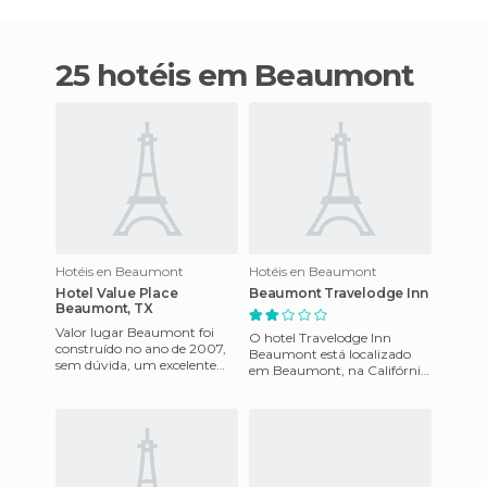
25 hotéis em Beaumont
Hotéis en Beaumont
Hotéis en Beaumont
Hotel Value Place
Beaumont Travelodge Inn
Beaumont, TX
Valor lugar Beaumont foi
O hotel Travelodge Inn
construído no ano de 2007,
Beaumont está localizado
sem dúvida, um excelente
em Beaumont, na Califórnia,
hotel que permite-lhe
nos Estados Unidos. Possui
desfrutar de todas que as
uma bela piscina ao ar
insta