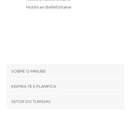
Motéis en Bellefontaine
SOBRE O MINUBE
Cookies
INSPIRA-TE E PLANIFICA
Política de privacidade
footer@item_discovertips_anchor
SETOR DO TURISMO
Términos e Condições
minube Android app
Contato
Área de imprensa