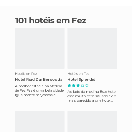
101 hotéis em Fez
Hotéis en Fez
Hotéis en Fez
Hotel Riad Dar Bensouda
Hotel Splendid
A melhor estadía na Medina
de Fez Fez é uma bela cidade,
Ao lado da medina Este hotel
igualmente majestosa e
está muito bem situado e é o
intensa, com um medina
mais parecido a um hotel
muito especial em cor o
espanhol sem pagar muito
por isso, eu semp