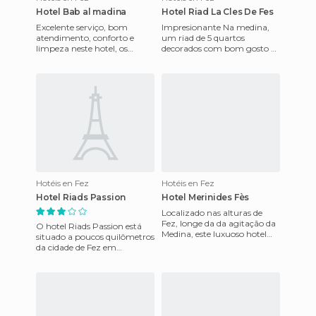
Hotel Bab al madina
Hotel Riad La Cles De Fes
Excelente serviço, bom
Impresionante Na medina,
atendimento, conforto e
um riad de 5 quartos
limpeza neste hotel, os
decorados com bom gosto e
quartos são de luxo a preços
com uma calidez deliciosa!
muito bons, o chá da tarde
Os funcionários muito
no
atencios
Hotéis en Fez
Hotéis en Fez
Hotel Riads Passion
Hotel Merinides Fès
Localizado nas alturas de
Fez, longe da da agitação da
O hotel Riads Passion está
Medina, este luxuoso hotel
situado a poucos quilômetros
oferece uma vista
da cidade de Fez em
deslumbrante da cidade
BOULEMANE. Este
velha a
maravilhoso estebelecimento
conta co