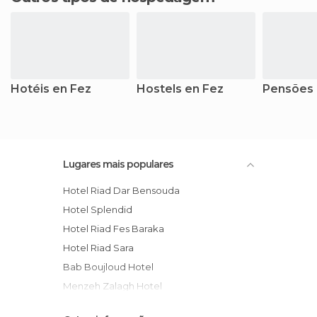
Hotéis en Fez
Hostels en Fez
Pensões 
Lugares mais populares
Hotel Riad Dar Bensouda
Hotel Splendid
Hotel Riad Fes Baraka
Hotel Riad Sara
Bab Boujloud Hotel
Menzeh Zalagh Hotel
Hotel Riad Hala