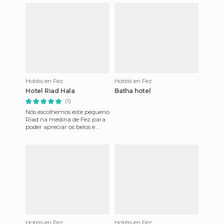
outros sem banheiro. O
Hotéis en Fez
Hotéis en Fez
Hotel Riad Hala
Batha hotel
(1)
Nós escolhemos este pequeno
Riad na medina de Fez para
poder apreciar os belos e
estreitos becos pela manhã.
Depois de estacionar
Hotéis en Fez
Hotéis en Fez