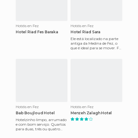
Hotéis en Fez
Hotéis en Fez
Hotel Riad Fes Baraka
Hotel Riad Sara
Ele está localizado na parte
antiga da Medina de Fez, o
que é ideal para se mover. Foi
construído no século XVII e
recentemente re
Hotéis en Fez
Hotéis en Fez
Bab Boujloud Hotel
Menzeh Zalagh Hotel
Hotelzinho limpo, arrumado
e com bom serviço. Quartos
para duas, três ou quatro
pessoas, uns com banehiro e