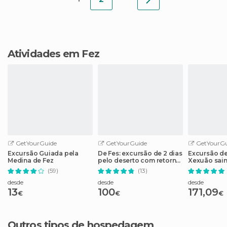
Atividades em Fez
GetYourGuide
GetYourGuide
GetYourGu
Excursão Guiada pela
De Fes: excursão de 2 dias
Excursão de 
Medina de Fez
pelo deserto com retorno
Xexuão sain
a Fes ou Marrakech
(59)
(13)
desde
desde
desde
13
100
171,09
€
€
€
Outros tipos de hospedagem