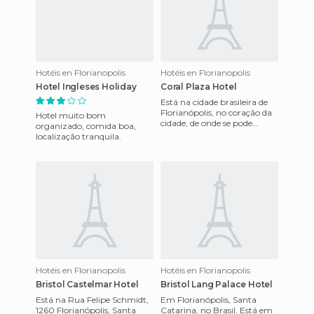
Hotéis en Florianopolis
Hotéis en Florianopolis
Hotel Ingleses Holiday
Coral Plaza Hotel
Está na cidade brasileira de
Florianópolis, no coração da
Hotel muito bom
cidade, de onde se pode
organizado, comida boa,
acessar facilmente as
localização tranquila.
principais atrações e pont
Hotéis en Florianopolis
Hotéis en Florianopolis
Bristol Castelmar Hotel
Bristol Lang Palace Hotel
Está na Rua Felipe Schmidt,
Em Florianópolis, Santa
1260 Florianópolis, Santa
Catarina, no Brasil. Está em