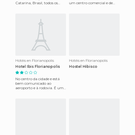
Catarina, Brasil, todos os
um centro comercial e de
quartos têm ar condicionado,
negócios. O acesso é muito
frigobar, TV a cabo.
prático e confortável.
Hotéis en Florianopolis
Hotéis en Florianopolis
Hotel Ibis Florianopolis
Hostel Hibisco
No centro da cidade e está
bem comunicado ao
aeroporto e à rodovia. É uma
das melhores áreas da cidade,
ao lado da Ponte Hercílio