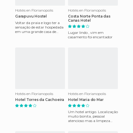
Hotéis en Florianopolis
Hotéis en Florianopolis
Garapuvu Hostel
Costa Norte Ponta das
Canas Hotel
Voltar da praia e logo ter a
sensação de estar hospedada
em uma grande casa de
Lugar lindo , vim em
fazenda te proporciona
casamento foi encantador
descanso em dobro, como se
s
Hotéis en Florianopolis
Hotéis en Florianopolis
Hotel Torres da Cachoeira
Hotel Maria do Mar
Um hotel antigo. Localização
muito bonita, pessoal
atencioso mas a limpeza
deixa a desejar. O café da
manhã é no máximo