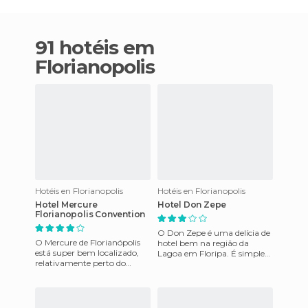
91 hotéis em
Florianopolis
Hotéis en Florianopolis
Hotéis en Florianopolis
Hotel Mercure
Hotel Don Zepe
Florianopolis Convention
O Don Zepe é uma delícia de
O Mercure de Florianópolis
hotel bem na região da
está super bem localizado,
Lagoa em Floripa. É simples,
relativamente perto do
limpo e bem aconchegante.
aeroporto, da Av. Beira Mar,
Os quartos são todos br
da universidade federal