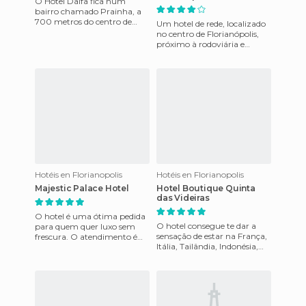
O Hotel Daifa fica num
bairro chamado Prainha, a
700 metros do centro de
Um hotel de rede, localizado
Florianópolis. Quando for
no centro de Florianópolis,
escolher o quarto, seja
próximo à rodoviária e
apartam
também a ponte Hercílio
Luz e Mercado Público de F
Hotéis en Florianopolis
Hotéis en Florianopolis
Majestic Palace Hotel
Hotel Boutique Quinta
das Videiras
O hotel é uma ótima pedida
O hotel consegue te dar a
para quem quer luxo sem
sensação de estar na França,
frescura. O atendimento é
Itália, Tailândia, Indonésia,
cordial e o clima do lugar é de
India e tantos outros lugares
descontração. Os pont
além de Florian