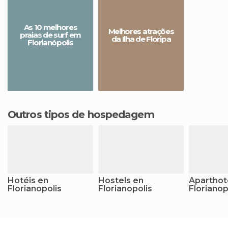
As 10 melhores
Melhores atrações
praias de surf em
da Ilha de Floripa
Florianópolis
Outros tipos de hospedagem
Hotéis en
Hostels en
Aparthot
Florianopolis
Florianopolis
Florianop