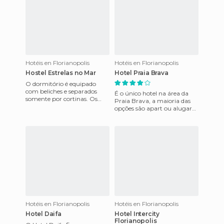
Hotéis en Florianopolis
Hotéis en Florianopolis
Hostel Estrelas no Mar
Hotel Praia Brava
O dormitório é equipado
com beliches e separados
É o único hotel na área da
somente por cortinas. Os
Praia Brava, a maioria das
sanitários são
opções são apart ou alugar
compartilhados, mas se você
apartamentos. O lugar mais
não tem grand
bonito é a vista para
Hotéis en Florianopolis
Hotéis en Florianopolis
Hotel Daifa
Hotel Intercity
Florianopolis