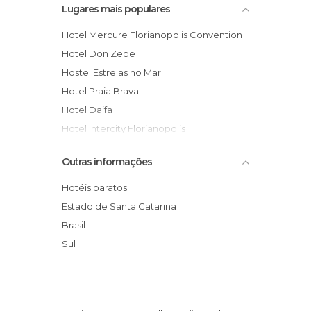
Lugares mais populares
Hotel Mercure Florianopolis Convention
Hotel Don Zepe
Hostel Estrelas no Mar
Hotel Praia Brava
Hotel Daifa
Hotel Intercity Florianopolis
Majestic Palace Hotel
Outras informações
Pousada Magia do Sol
Hotel Boutique Quinta das Videiras
Hotéis baratos
Hotel Ingleses Holiday
Estado de Santa Catarina
Coral Plaza Hotel
Brasil
Bristol Castelmar Hotel
Sul