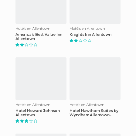
Hotéis en Allentown
Motéis en Allentown
America's Best Value Inn
Knights Inn Allentown
Allentown
Hotéis en Allentown
Hotéis en Allentown
Hotel Howard Johnson
Hotel Hawthorn Suites by
Allentown
Wyndham Allentown-
Fogelsville