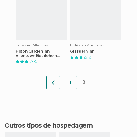
Hotéis en Allentown
Hotéis en Allentown
Hilton Garden Inn
Glasbern Inn
Allentown Bethlehem
Airport
2
1
Outros tipos de hospedagem