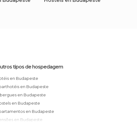
n Budapeste
Hostels en Budapeste
Apart
Budap
utros tipos de hospedagem
Hotéis en Budapeste
Aparthotéis en Budapeste
Albergues en Budapeste
Hostels en Budapeste
Apartamentos en Budapeste
Pensões en Budapeste
Bungalows en Budapeste
Resorts en Budapeste