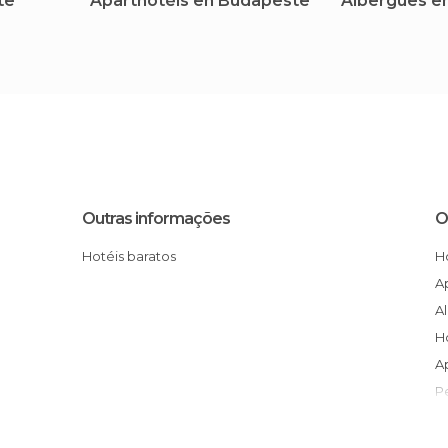
te
Aparthotéis en Budapeste
Albergues e
Outras informações
O
Hotéis baratos