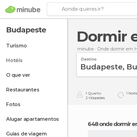
Aonde queres ir?
Budapeste
Dormir
turismo
minube
Onde dormir em H
Destino
hotéis
o que ver
restaurantes
1
Quarto
1
Noit
2
Hóspedes
fotos
alugar apartamentos
648 onde dormir 
guias de viagem