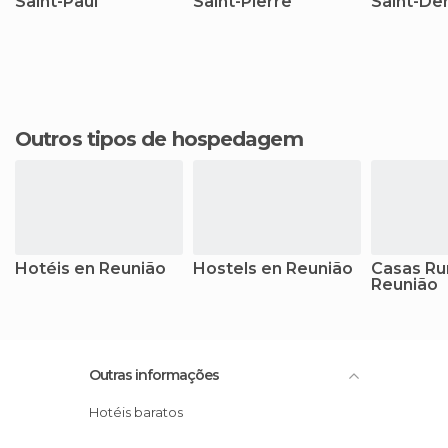
Saint-Paul
Saint-Pierre
Saint-De
Outros tipos de hospedagem
Hotéis en Reunião
Hostels en Reunião
Casas Ru
Reunião
Outras informações
Hotéis baratos