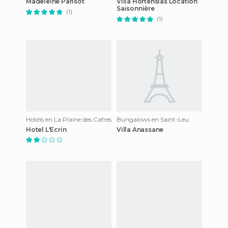
Madeleine Parisot
Villa Hortensias Location
Saisonnière
(1)
(1)
Hotéis en La Plaine des Cafres
Bungalows en Saint-Leu
Hotel L'Ecrin
Villa Anassane