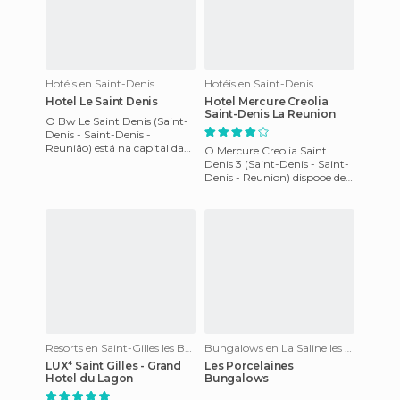
Hotéis en Saint-Denis
Hotéis en Saint-Denis
Hotel Le Saint Denis
Hotel Mercure Creolia
Saint-Denis La Reunion
O Bw Le Saint Denis (Saint-
Denis - Saint-Denis -
Reunião) está na capital da
O Mercure Creolia Saint
Ilha de Reunión. Oferece
Denis 3 (Saint-Denis - Saint-
todas as comodidas para o vi
Denis - Reunion) dispooe de
quartos que têm ar
condicionado, secador de
cabel
Resorts en Saint-Gilles les Bains
Bungalows en La Saline les Bains
LUX* Saint Gilles - Grand
Les Porcelaines
Hotel du Lagon
Bungalows