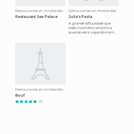
Restaurantes en Amsterdão
Restaurantes en Amsterdão
Restaurant Sea Palace
Julia's Pasta
A grande dificuldade que
todo mochileiro encontra
quando está viajando é em
encontrar um lugar bom
para comer. Na Holanda de
um mo
Restaurantes en Amsterdão
Bouf
(1)