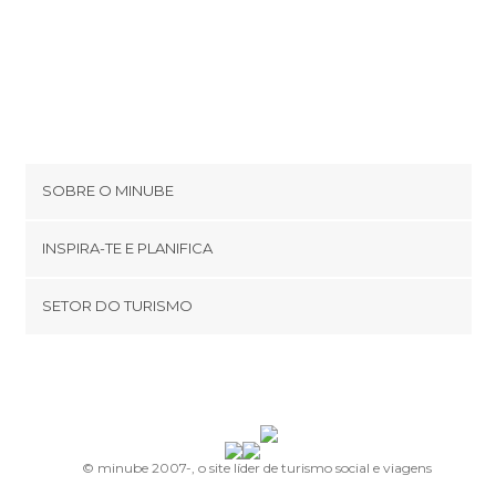
SOBRE O MINUBE
Cookies
INSPIRA-TE E PLANIFICA
Política de privacidade
footer@item_discovertips_anchor
SETOR DO TURISMO
Términos e Condições
minube Android app
Contato
Área de imprensa
© minube 2007-, o site líder de turismo social e viagens