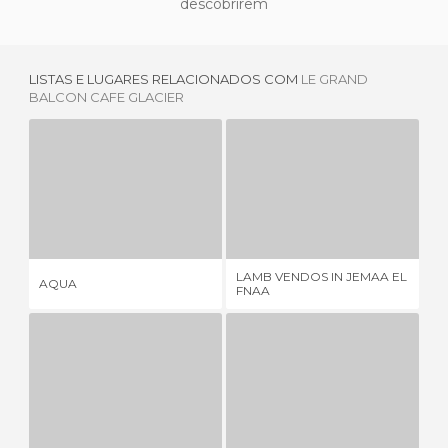
descobrirem
LISTAS E LUGARES RELACIONADOS COM
LE GRAND
BALCON CAFE GLACIER
AQUA
LAMB VENDOS IN JEMAA EL FNAA
3 OPINIÕES
1 OPINIÃO
LAMB VENDOS IN JEMAA EL
ME
AQUA
FNAA
AL
SOUP VENDORS IN JEMAA EL FNAA
ARCANA RESTAURANT
1 OPINIÃO
2 OPINIÕES