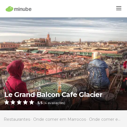
Le Grand Balcon Cafe Glacier
5
/
5
(
4
avaliações)
Restaurantes
Onde comer em Marrocos
Onde comer em Marraquexe