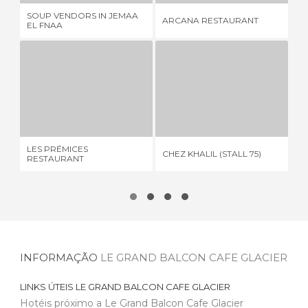
SOUP VENDORS IN JEMAA
PU
ARCANA RESTAURANT
EL FNAA
DE
LES PRÉMICES RESTAURANT
CHEZ KHALIL (STALL 75)
2 OPINIÕES
2 OPINIÕES
LES PRÉMICES
CHEZ KHALIL (STALL 75)
CA
RESTAURANT
INFORMAÇÃO
LE GRAND BALCON CAFE GLACIER
LINKS ÚTEIS
LE GRAND BALCON CAFE GLACIER
Hotéis próximo a Le Grand Balcon Cafe Glacier