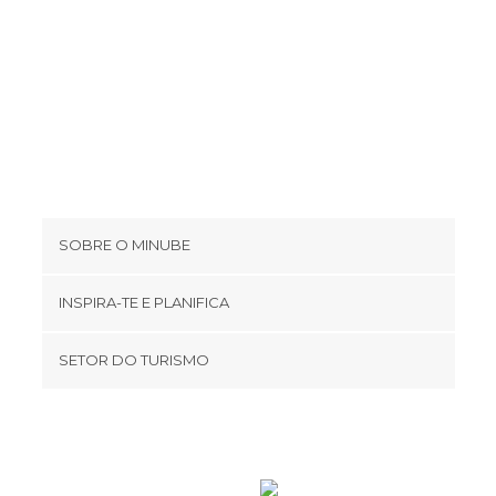
Miradores em Marrakech
Monumentos Históricos em
Marrakech
Museus em Marrakech
Palácios em Marrakech
Praças em Marrakech
Racetracks em Marrakech
Ruas em Marrakech
SOBRE O MINUBE
Zonas de Compras em Marrakech
Cookies
INSPIRA-TE E PLANIFICA
Política de privacidade
footer@item_discovertips_anchor
SETOR DO TURISMO
Términos e Condições
minube Android app
Contato
Área de imprensa