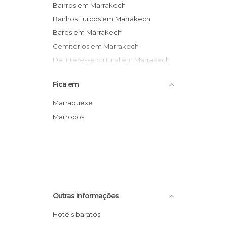
Bairros em Marrakech
Banhos Turcos em Marrakech
Bares em Marrakech
Cemitérios em Marrakech
De interesse cultural em Marrakech
Estações de Autocarros em
Fica em
Marrakech
Estradas em Marrakech
Marraquexe
Exposições em Marrakech
Marrocos
Feiras em Marrakech
Festas em Marrakech
Informação Turística em Marrakech
Jardins em Marrakech
Lagos em Marrakech
Outras informações
Lojas em Marrakech
Mercados em Marrakech
Hotéis baratos
Mesquitas em Marrakech