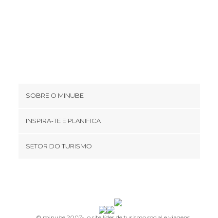
SOBRE O MINUBE
Cookies
INSPIRA-TE E PLANIFICA
Política de privacidade
footer@item_discovertips_anchor
SETOR DO TURISMO
Términos e Condições
minube Android app
Contato
Área de imprensa
© minube 2007-, o site líder de turismo social e viagens