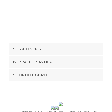
SOBRE O MINUBE
Cookies
INSPIRA-TE E PLANIFICA
Política de privacidade
footer@item_discovertips_anchor
SETOR DO TURISMO
Términos e Condições
minube Android app
Contato
Área de imprensa
© minube 2007-, o site líder de turismo social e viagens