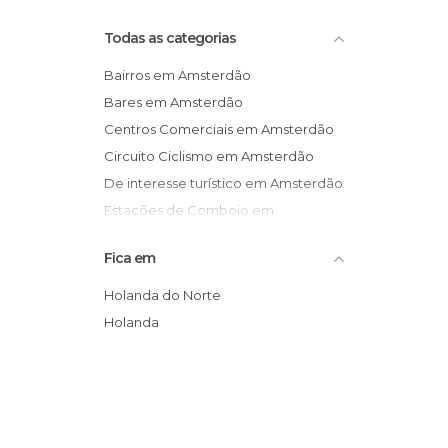
Rios em Amsterdão
Todas as categorias
Bairros em Amsterdão
Bares em Amsterdão
Centros Comerciais em Amsterdão
Circuito Ciclismo em Amsterdão
De interesse turístico em Amsterdão
Estações de Comboio em
Amsterdão
Fica em
Estátuas em Amsterdão
Festas em Amsterdão
Holanda do Norte
Igrejas em Amsterdão
Holanda
Ilhas em Amsterdão
Informação Turística em Amsterdão
Jardins em Amsterdão
Lojas em Amsterdão