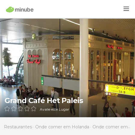
Grand Café Het Paleis
Avalie este Lugar
Restaurantes
Onde comer em Holanda
Onde comer em Holanda do Norte