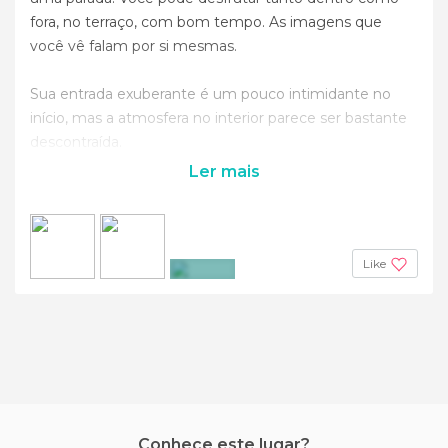
fora, no terraço, com bom tempo. As imagens que
você vê falam por si mesmas.
Sua entrada exuberante é um pouco intimidante no
início, mas a atmosfera no interior parece ser bastante
descontraída.
Ler mais
Like
+2
Conhece este lugar?