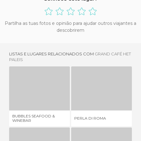
Partilha as tuas fotos e opinião para ajudar outros viajantes a
descobrirem
LISTAS E LUGARES RELACIONADOS COM
GRAND CAFÉ HET
PALEIS
BUBBLES SEAFOOD & WINEBAR
PERLA DI ROMA
2 OPINIÕES
1 OPINIÃO
BUBBLES SEAFOOD &
PERLA DI ROMA
CI
WINEBAR