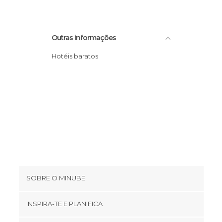
Praias em Miami
Ruas em Miami
Outras informações
Zoos em Miami
Hotéis baratos
SOBRE O MINUBE
Cookies
INSPIRA-TE E PLANIFICA
Política de privacidade