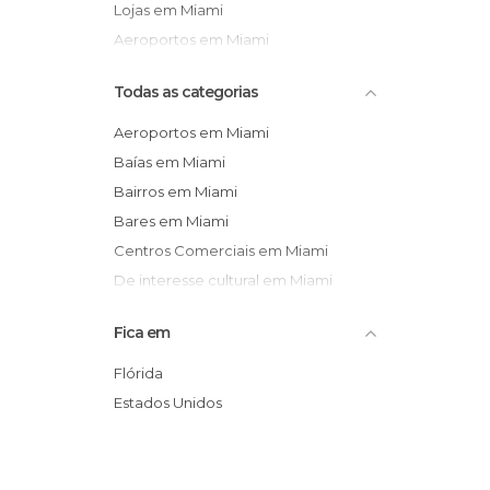
Lojas em Miami
Aeroportos em Miami
Todas as categorias
Aeroportos em Miami
Baías em Miami
Bairros em Miami
Bares em Miami
Centros Comerciais em Miami
De interesse cultural em Miami
De interesse desportivo em Miami
Fica em
De interesse turístico em Miami
Estátuas em Miami
Flórida
Jardins em Miami
Estados Unidos
Lojas em Miami
Monumentos Históricos em Miami
Museus em Miami