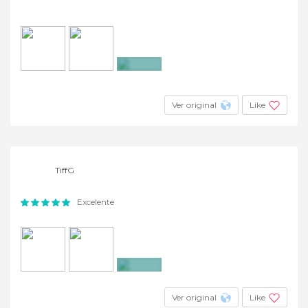
+4
Ver original
Like
TiffG
Excelente
+6
Ver original
Like