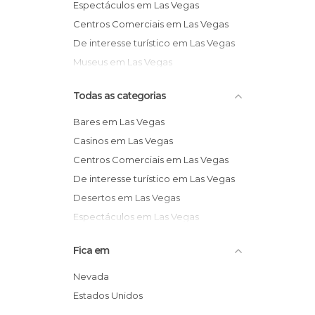
Espectáculos em Las Vegas
Centros Comerciais em Las Vegas
De interesse turístico em Las Vegas
Museus em Las Vegas
Todas as categorias
Bares em Las Vegas
Casinos em Las Vegas
Centros Comerciais em Las Vegas
De interesse turístico em Las Vegas
Desertos em Las Vegas
Espectáculos em Las Vegas
Igrejas em Las Vegas
Fica em
Lojas em Las Vegas
Museus em Las Vegas
Nevada
Parques de Diversão em Las Vegas
Estados Unidos
Reservas Naturais em Las Vegas