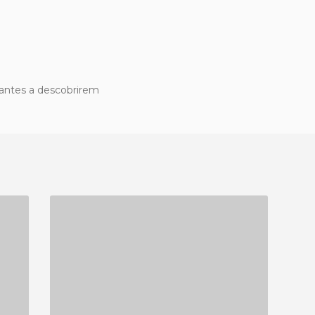
ajantes a descobrirem
JARDIN DE SAN GIOVANNI DEGLI EREMITI
1 OPINIÃO