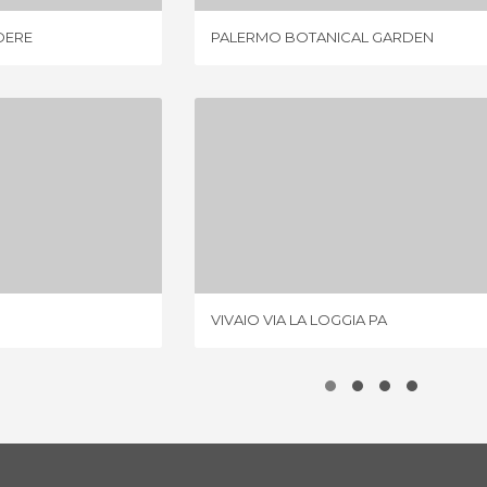
DERE
PALERMO BOTANICAL GARDEN
GIULIA
VIVAIO VIA LA LOGGIA PA
IÕES
1 OPINIÃO
VIVAIO VIA LA LOGGIA PA