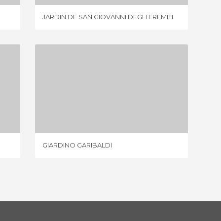
JARDIN DE SAN GIOVANNI DEGLI EREMITI
JARDINS
GIARDINO GARIBALDI
1 OPINIÃO
GIARDINO GARIBALDI
VILLA N