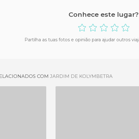
Conhece este lugar?
Partilha as tuas fotos e opinião para ajudar outros vi
 RELACIONADOS COM
JARDIM DE KOLYMBETRA
L BELVEDERE
PALERMO BOTANICAL GARDEN
NIÃO
2 OPINIÕES