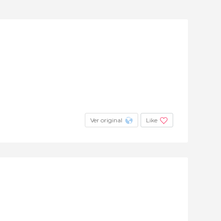
Ver original
Like