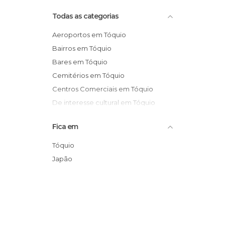
Todas as categorias
Aeroportos em Tóquio
Bairros em Tóquio
Bares em Tóquio
Cemitérios em Tóquio
Centros Comerciais em Tóquio
De interesse cultural em Tóquio
De interesse turístico em Tóquio
Fica em
Estações de Autocarros em Tóquio
Estações de Comboio em Tóquio
Tóquio
Estátuas em Tóquio
Japão
Exposições em Tóquio
Festas em Tóquio
Jardins em Tóquio
Lojas em Tóquio
Mercados em Tóquio