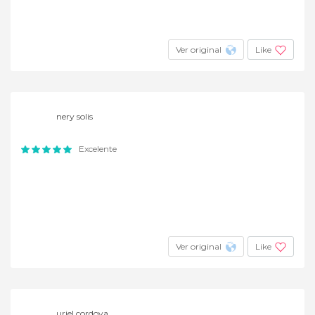
Ver original
Like
nery solis
Excelente
Ver original
Like
uriel cordova