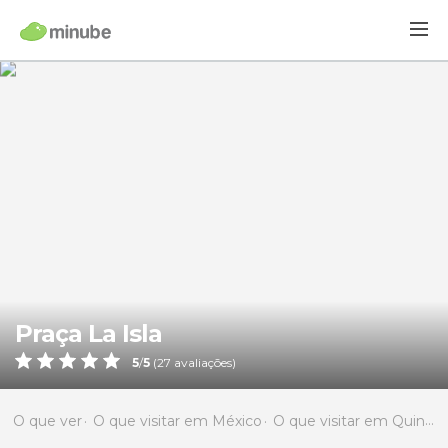
Praça La Isla
5
/
5
(
27
avaliações)
O que ver
O que visitar em México
O que visitar em Quintana Roo