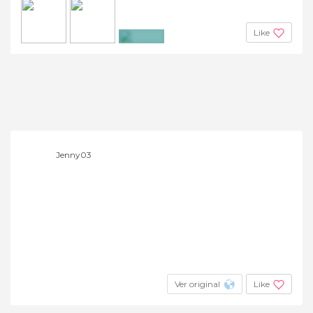
Like
+5
Jenny03
Ver original
Like