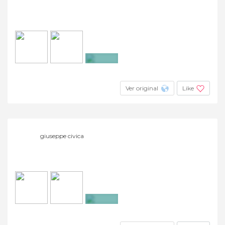
+2
Ver original
Like
giuseppe civica
+12