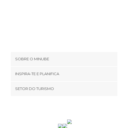
SOBRE O MINUBE
Cookies
INSPIRA-TE E PLANIFICA
Política de privacidade
footer@item_discovertips_anchor
SETOR DO TURISMO
Términos e Condições
minube Android app
Contato
Área de imprensa