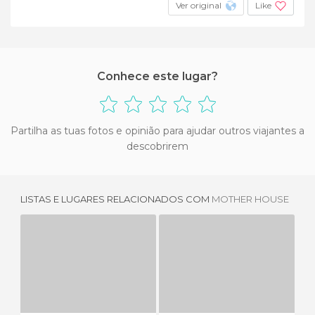
Ver original
Like
Conhece este lugar?
Partilha as tuas fotos e opinião para ajudar outros viajantes a
descobrirem
LISTAS E LUGARES RELACIONADOS COM
MOTHER HOUSE
TRIBUS " LEPSA "
ARBRE DE LA BODHI
1 OPINIÃO
1 OPINIÃO