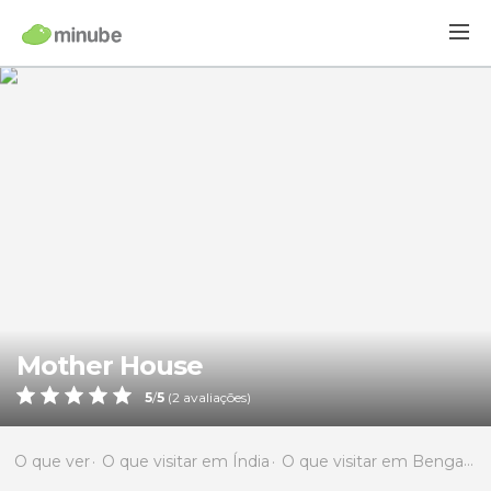
Mother House
5
/
5
(
2
avaliações)
O que ver
O que visitar em Índia
O que visitar em Bengala Ocidental