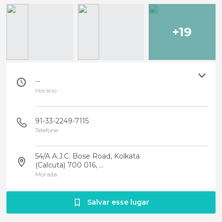
+19
--
Horário
91-33-2249-7115
Telefone
54/A A.J.C. Bose Road, Kolkata
(Calcuta) 700 016, ...
Morada
Salvar esse lugar