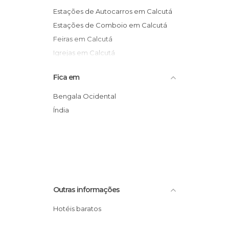
Estações de Autocarros em Calcutá
Estações de Comboio em Calcutá
Feiras em Calcutá
Igrejas em Calcutá
Jardins em Calcutá
Fica em
Museus em Calcutá
Ruas em Calcutá
Bengala Ocidental
Templos em Calcutá
Índia
Outras informações
Hotéis baratos