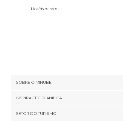
Hotéis baratos
SOBRE O MINUBE
Cookies
INSPIRA-TE E PLANIFICA
Política de privacidade
footer@item_discovertips_anchor
SETOR DO TURISMO
Términos e Condições
minube Android app
Contato