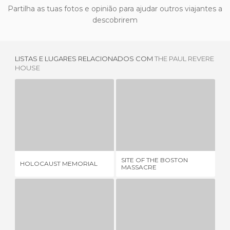
Partilha as tuas fotos e opinião para ajudar outros viajantes a
descobrirem
LISTAS E LUGARES RELACIONADOS COM
THE PAUL REVERE
HOUSE
HOLOCAUST MEMORIAL
SITE OF THE BOSTON MASSACRE
6 OPINIÕES
2 OPINIÕES
SITE OF THE BOSTON
BO
HOLOCAUST MEMORIAL
MASSACRE
AN
OLD STATE HOUSE
OLD STATE MEETING HOUSE
B