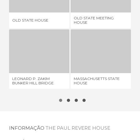
3 OPINIÕES
1 OPINIÃO
OLD STATE MEETING
OLD STATE HOUSE
BO
HOUSE
LEONARD P. ZAKIM BUNKER HILL BRIDGE
MASSACHUSETTS STATE HOUSE
7 OPINIÕES
8 OPINIÕES
LEONARD P. ZAKIM
MASSACHUSETTS STATE
SL
BUNKER HILL BRIDGE
HOUSE
INFORMAÇÃO
THE PAUL REVERE HOUSE