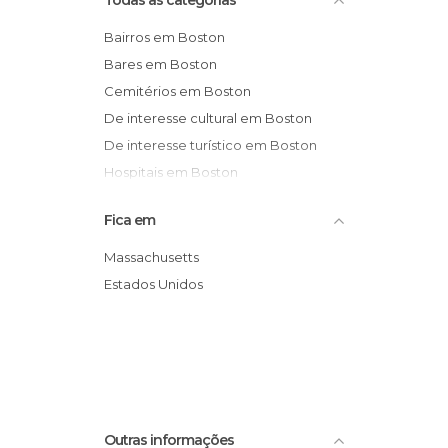
Todas as categorias
Bairros em Boston
Bares em Boston
Cemitérios em Boston
De interesse cultural em Boston
De interesse turístico em Boston
Hospitais em Boston
Igrejas em Boston
Fica em
Ilhas em Boston
Informação Turística em Boston
Massachusetts
Jardins em Boston
Estados Unidos
Lojas em Boston
Miradores em Boston
Monumentos Históricos em Boston
Museus em Boston
Rios em Boston
Outras informações
Ruas em Boston