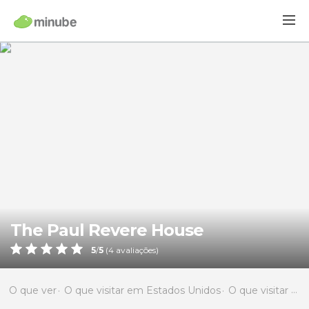
The Paul Revere House
5
/
5
(
4
avaliações)
O que ver
O que visitar em Estados Unidos
O que visitar em Massachusetts