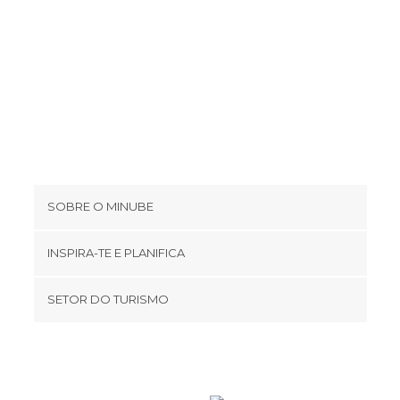
SOBRE O MINUBE
Cookies
INSPIRA-TE E PLANIFICA
Política de privacidade
footer@item_discovertips_anchor
SETOR DO TURISMO
Términos e Condições
minube Android app
Contato
Área de imprensa