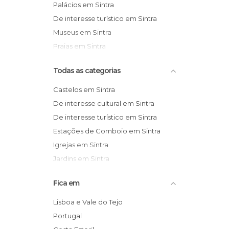
Palácios em Sintra
De interesse turístico em Sintra
Museus em Sintra
Praias em Sintra
Todas as categorias
Castelos em Sintra
De interesse cultural em Sintra
De interesse turístico em Sintra
Estações de Comboio em Sintra
Igrejas em Sintra
Jardins em Sintra
Miradores em Sintra
Fica em
Monumentos Históricos em Sintra
Museus em Sintra
Lisboa e Vale do Tejo
Palácios em Sintra
Portugal
Praias em Sintra