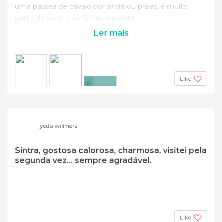
uma passea de cavalo por sintra ou praias, é muito
perto do centro de Sintra, e a vinte
Ler mais
Like
+6
yeda wilmers
Sintra, gostosa calorosa, charmosa, visitei pela
segunda vez... sempre agradável.
Like