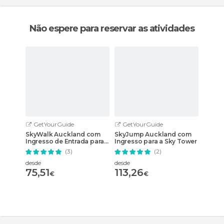
Não espere para reservar as atividades
GetYourGuide
GetYourGuide
SkyWalk Auckland com
SkyJump Auckland com
Ingresso de Entrada para a
Ingresso para a Sky Tower
Sky Tower
(3)
(2)
desde
desde
75,51
113,26
€
€