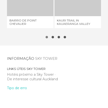
BAIRRO DE POINT CHEVALIER
KAURI TRAIL IN KAUAERANGA VALLEY
1 OPINIÃO
1 OPINIÃO
BAIRRO DE POINT
KAURI TRAIL IN
MA
CHEVALIER
KAUAERANGA VALLEY
INFORMAÇÃO
SKY TOWER
LINKS ÚTEIS
SKY TOWER
Hotéis próximo a Sky Tower
De interesse cultural Auckland
Tipo de erro