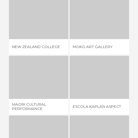
NEW ZEALAND COLLEGE
MOKO ART GALLERY
1 OPINIÃO
1 OPINIÃO
KA
NEW ZEALAND COLLEGE
MOKO ART GALLERY
VI
MAORI CULTURAL PERFORMANCE
ESCOLA KAPLAN ASPECT
1 OPINIÃO
2 OPINIÕES
MAORI CULTURAL
ESCOLA KAPLAN ASPECT
WH
PERFORMANCE