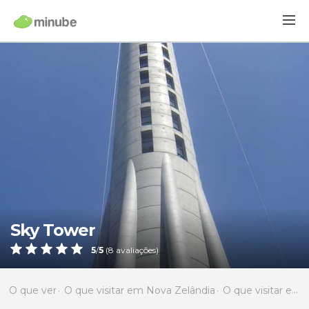
Sky Tower
5
/
5
(
8
avaliações)
O que ver
O que visitar em Nova Zelândia
O que visitar em Auckland