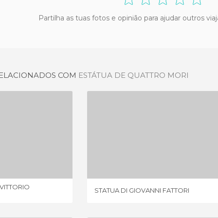
Partilha as tuas fotos e opinião para ajudar outros vi
 RELACIONADOS COM
ESTÁTUA DE QUATTRO MORI
STATUA EQUESTRE DI VITTORIO EMANUELE II
STATUA DI GIOVANNI FATTORI
NIÃO
1 OPINIÃO
VITTORIO
STATUA DI GIOVANNI FATTORI