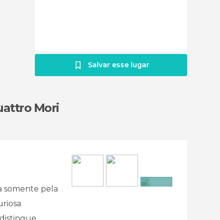
Salvar esse lugar
uattro Mori
da somente pela
+2
uriosa
 distingue