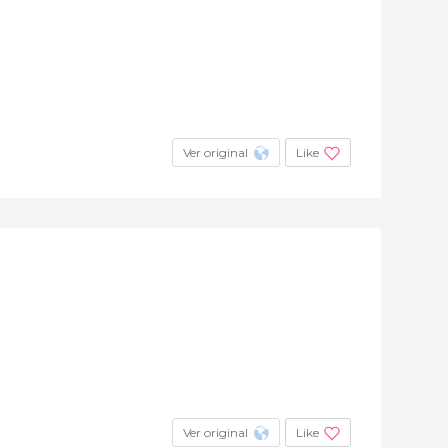
Ver original
Like
Ver original
Like