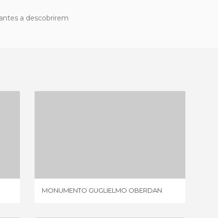
ajantes a descobrirem
MONUMENTO GUGLIELMO OBERDAN
1 OPINIÃO
MONUMENTO GUGLIELMO OBERDAN
ESTÁTU