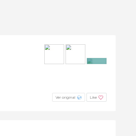
+2
Ver original
Like