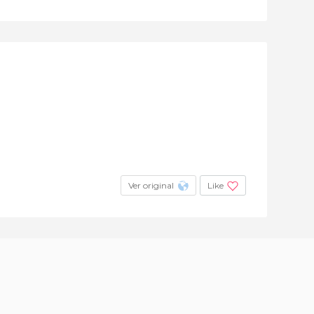
Ver original
Like