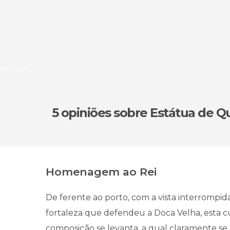
attro Mori
5 opiniões
sobre Estátua de Q
Homenagem ao Rei
De ferente ao porto, com a vista interrompi
fortaleza que defendeu a Doca Velha, esta c
composição se levanta, a qual claramente se