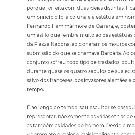
porque foi feita com duas ideias distintas. Fi
um princípio foi a coluna e a estátua em h
Fernando I, em mármore de Carrara, e, post
um estilo que lembra muito ao das estátuas 
da Piazza Nabona, adicionaram os mouros c
submissão do que se chamava Barbária. Ao pa
conjunto sofreu todo tipo de traslados, ocult
durante quase os quatro séculos de sua exist
salvo dos franceses, dos invasores alemães e 
tempo.
E ao longo do tempo, seu escultor se baseou
representar, não somente as várias etnias de 
as também as idades do homem. Desde o mai
vigoroso até o maior e mais inteligente, com 