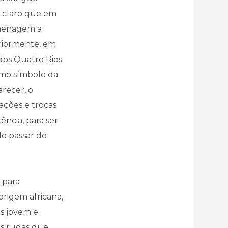
ca claro que em
omenagem a
eriormente, em
dos Quatro Rios
omo símbolo da
recer, o
ações e trocas
ência, para ser
do passar do
 para
origem africana,
s jovem e
as rugas que