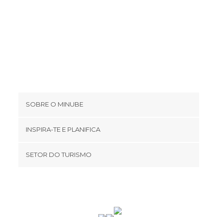
SOBRE O MINUBE
Cookies
INSPIRA-TE E PLANIFICA
Política de privacidade
footer@item_discovertips_anchor
SETOR DO TURISMO
Términos e Condições
minube Android app
Contato
Área de imprensa