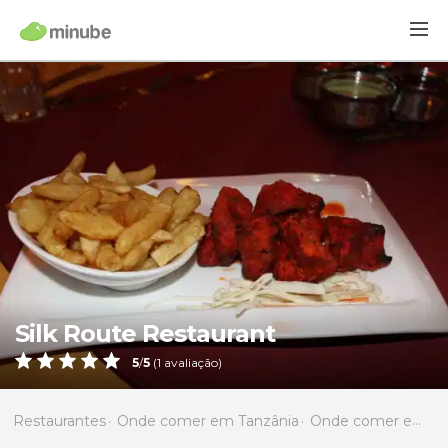
Silk Route Restaurant
5
/
5
(
1
avaliação)
Restaurantes
Onde comer em Tanzânia
Onde comer em Zanzibar e Pemba