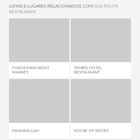
LISTAS E LUGARES RELACIONADOS COM
SILK ROUTE
RESTAURANT
FORODHANI NIGHT MARKET
TEMBO HOTEL RESTAURANT
P
1 OPINIÃO
1 OPINIÃO
FORODHANI NIGHT
TEMBO HOTEL
PO
MARKET
RESTAURANT
MASHAALLAH
HOUSE OF SPICES
1 OPINIÃO
1 OPINIÃO
MASHAALLAH
HOUSE OF SPICES
KI