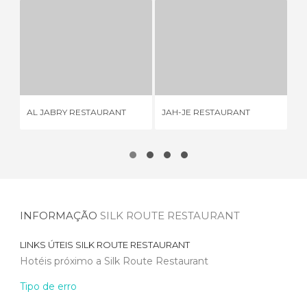
AL JABRY RESTAURANT
JAH-JE RESTAURANT
1 OPINIÃO
1 OPINIÃO
AL JABRY RESTAURANT
JAH-JE RESTAURANT
TU
INFORMAÇÃO
SILK ROUTE RESTAURANT
LINKS ÚTEIS
SILK ROUTE RESTAURANT
Hotéis próximo a Silk Route Restaurant
Tipo de erro