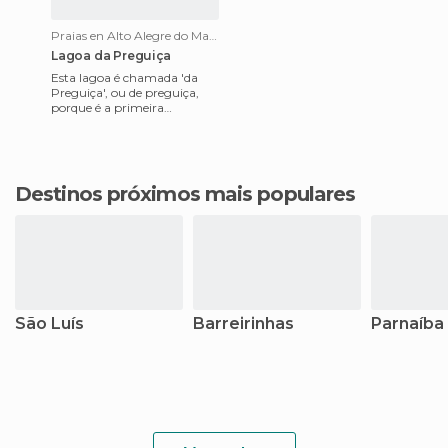
Praias en Alto Alegre do Maranhão
Lagoa da Preguiça
Esta lagoa é chamada 'da
Preguiça', ou de preguiça,
porque é a primeira
localizado no parque de
Maranheses o Lençóis com o
típico
Destinos próximos mais populares
São Luís
Barreirinhas
Parnaíba