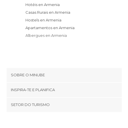
Hotéis en Armenia
Casas Rurais en Armenia
Hostels en Armenia
Apartamentos en Armenia
Albergues en Armenia
SOBRE O MINUBE
Cookies
INSPIRA-TE E PLANIFICA
Política de privacidade
footer@item_discovertips_anchor
SETOR DO TURISMO
Términos e Condições
minube Android app
Contato
Área de imprensa