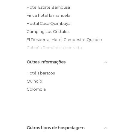
Hotel Estate Bambusa
Finca hotel la manuela
Hostal Casa Quimbaya
Camping Los Cristales
El Despertar Hotel Campestre Quindio
Cabaña Romántica con vista
Hostal comfenalco
Outras informações
Hostería Mi Mónaco
Hotel Mirador Las Palmas
Hotéis baratos
La Floresta Hotel Campestre
Quindío
Hotel San Martín
Colômbia
Finca Hotel Villa Lucia
Outros tipos de hospedagem