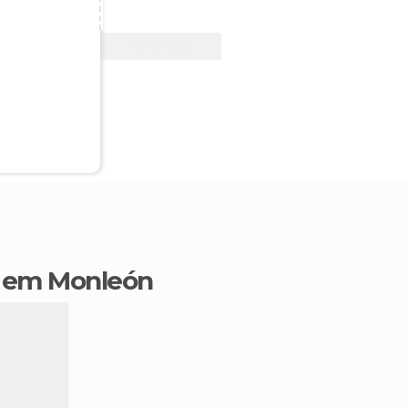
Ver oferta
is em Monleón