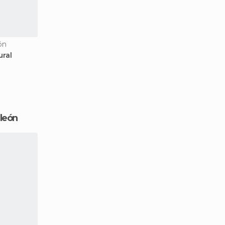
ón
ural
león