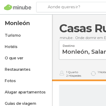
Aonde queres ir?
Monleón
Casas 
turismo
minube
Onde dormir em 
Destino
hotéis
o que ver
restaurantes
1
Quarto
1
Noit
2
Hóspedes
fotos
alugar apartamentos
guias de viagem