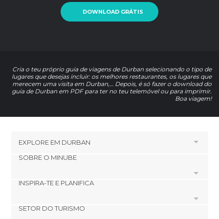
DOWNLOAD GRÁTIS
Cria o teu próprio guia de viagens de Durban selecionando o tipo de
lugares que desejas incluir: os melhores restaurantes, os lugares que
merecem uma visita em Durban,… Depois, é só fazer o download do
guia de Durban em PDF para ter no teu telemóvel ou para imprimir.
Boa viagem!
EXPLORE EM
DURBAN
SOBRE O MINUBE
HOTÉIS PRÓXIMOS A
Parque temático uShaka Marine World
INSPIRA-TE E PLANIFICA
Cookies
Mercado Victoria
Política de privacidade
SETOR DO TURISMO
footer@item_discovertips_anchor
HOTÉIS PRÓXIMOS A DURBAN