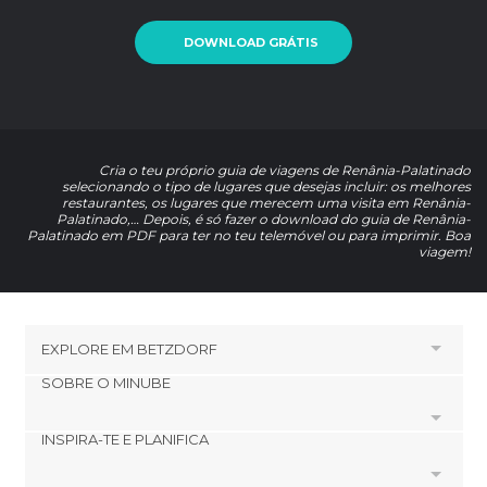
DOWNLOAD GRÁTIS
Cria o teu próprio guia de viagens de Renânia-Palatinado
selecionando o tipo de lugares que desejas incluir: os melhores
restaurantes, os lugares que merecem uma visita em Renânia-
Palatinado,… Depois, é só fazer o download do guia de Renânia-
Palatinado em PDF para ter no teu telemóvel ou para imprimir. Boa
viagem!
EXPLORE EM
BETZDORF
SOBRE O MINUBE
INSPIRA-TE E PLANIFICA
Cookies