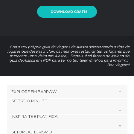
DOWNLOAD GRÁTIS
Cria o teu próprio guia de viagens de Alasca selecionando o tipo de
lugares que desejas incluir: os melhores restaurantes, os lugares que
merecem uma visita em Alasca,… Depois, é só fazer o download do
guia de Alasca em PDF para ter no teu telemóvel ou para imprimir.
Boa viagem!
EXPLORE EM
BARROW
SOBRE O MINUBE
HOTÉIS PRÓXIMOS A BARROW
Hotéis em Point Barrow
INSPIRA-TE E PLANIFICA
Cookies
Hotéis em Deadhorse
Política de privacidade
SETOR DO TURISMO