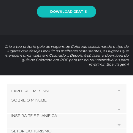
DOWNLOAD GRÁTIS
Cria o teu próprio guia de viagens de Colorado selecionando o tipo de
lugares que desejas incluir: os melhores restaurantes, os lugares que
merecem uma visita em Colorado,… Depois, é só fazer o download do
guia de Colorado em PDF para ter no teu telemóvel ou para
imprimir. Boa viagem!
EXPLORE EM
BENNETT
SOBRE O MINUBE
HOTÉIS PRÓXIMOS A BENNETT
Hotéis em Commerce City
INSPIRA-TE E PLANIFICA
Cookies
Hotéis em Cherry Hills Village
Política de privacidade
Hotéis em Lone Tree
SETOR DO TURISMO