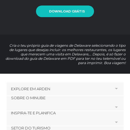
DOWNLOAD GRÁTIS
Cria o teu próprio guia de viagens de Delaware selecionando o tipo
de lugares que desejas incluir: os melhores restaurantes, os lugares
que merecem uma visita em Delaware,… Depois, é só fazer o
download do guia de Delaware em PDF para ter no teu telemóvel ou
para imprimir. Boa viagem!
EXPLORE EM
ARDEN
SOBRE O MINUBE
HOTÉIS PRÓXIMOS A ARDEN
Hotéis em Claymont
INSPIRA-TE E PLANIFICA
Cookies
Hotéis em Wilmington
Política de privacidade
Hotéis em Chester Heights
SETOR DO TURISMO