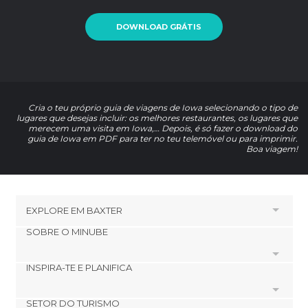
DOWNLOAD GRÁTIS
Cria o teu próprio guia de viagens de Iowa selecionando o tipo de
lugares que desejas incluir: os melhores restaurantes, os lugares que
merecem uma visita em Iowa,… Depois, é só fazer o download do
guia de Iowa em PDF para ter no teu telemóvel ou para imprimir.
Boa viagem!
EXPLORE EM
BAXTER
SOBRE O MINUBE
HOTÉIS PRÓXIMOS A BAXTER
Hotéis em Melbourne
INSPIRA-TE E PLANIFICA
Cookies
Hotéis em Colfax
Política de privacidade
Hotéis em Marshalltown
SETOR DO TURISMO