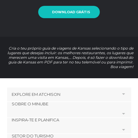
DOWNLOAD GRÁTIS
Cria o teu próprio guia de viagens de Kansas selecionando o tipo de
lugares que desejas incluir: os melhores restaurantes, os lugares que
merecem uma visita em Kansas,… Depois, é só fazer o download do
guia de Kansas em PDF para ter no teu telemóvel ou para imprimir.
Boa viagem!
EXPLORE EM
ATCHISON
SOBRE O MINUBE
HOTÉIS PRÓXIMOS A ATCHISON
Hotéis em Huron
INSPIRA-TE E PLANIFICA
Cookies
Hotéis em Leavenworth
Política de privacidade
Hotéis em Saint Joseph
SETOR DO TURISMO