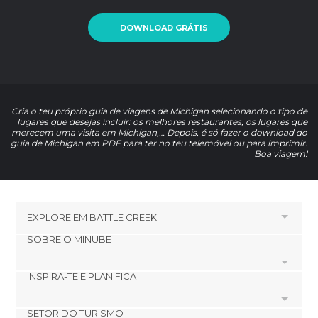
DOWNLOAD GRÁTIS
Cria o teu próprio guia de viagens de Michigan selecionando o tipo de
lugares que desejas incluir: os melhores restaurantes, os lugares que
merecem uma visita em Michigan,… Depois, é só fazer o download do
guia de Michigan em PDF para ter no teu telemóvel ou para imprimir.
Boa viagem!
EXPLORE EM
BATTLE CREEK
SOBRE O MINUBE
HOTÉIS PRÓXIMOS A BATTLE CREEK
Hotéis em Galesburg
INSPIRA-TE E PLANIFICA
Cookies
Hotéis em Marshall
Política de privacidade
Hotéis em Union City
SETOR DO TURISMO