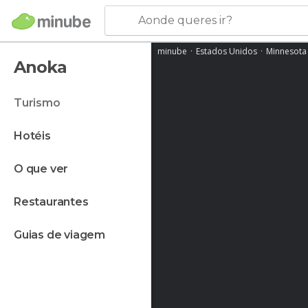
Aonde queres ir?
minube
Estados Unidos
Minnesota
Anoka
turismo
hotéis
o que ver
restaurantes
guias de viagem