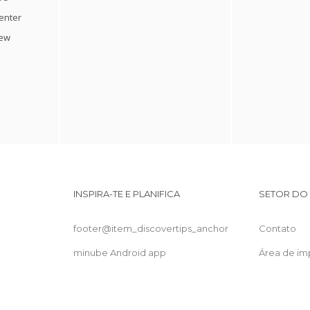
enter
iew
INSPIRA-TE E PLANIFICA
SETOR DO
footer@item_discovertips_anchor
Contato
minube Android app
Área de im