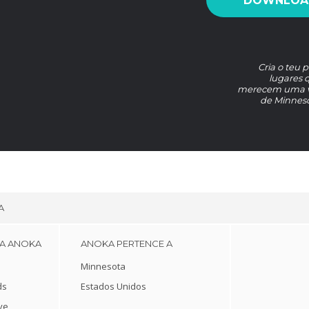
DOWNLOAD
Cria o teu 
lugares q
merecem uma vis
de Minneso
A
 A ANOKA
ANOKA PERTENCE A
Minnesota
ds
Estados Unidos
ve