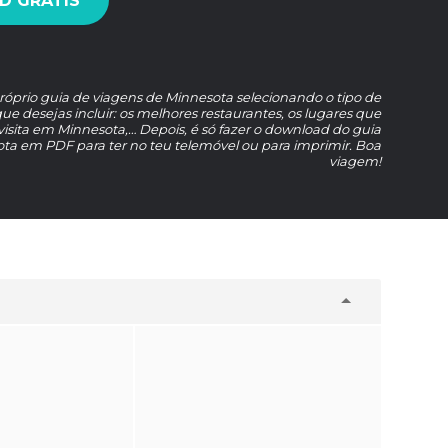
 GRÁTIS
próprio guia de viagens de Minnesota selecionando o tipo de
ue desejas incluir: os melhores restaurantes, os lugares que
ita em Minnesota,… Depois, é só fazer o download do guia
ta em PDF para ter no teu telemóvel ou para imprimir. Boa
viagem!