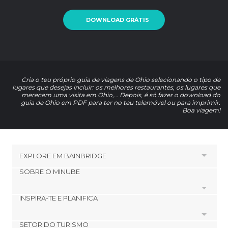
DOWNLOAD GRÁTIS
Cria o teu próprio guia de viagens de Ohio selecionando o tipo de
lugares que desejas incluir: os melhores restaurantes, os lugares que
merecem uma visita em Ohio,… Depois, é só fazer o download do
guia de Ohio em PDF para ter no teu telemóvel ou para imprimir.
Boa viagem!
EXPLORE EM
BAINBRIDGE
SOBRE O MINUBE
HOTÉIS PRÓXIMOS A BAINBRIDGE
Hotéis em Chillicothe
INSPIRA-TE E PLANIFICA
Cookies
Hotéis em Piketon
Política de privacidade
Hotéis em Wilmington
SETOR DO TURISMO