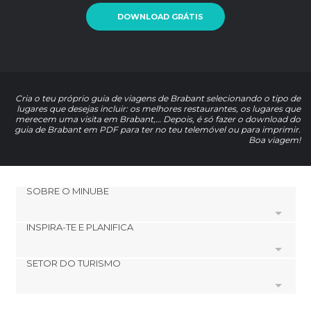
DOWNLOAD GRÁTIS
Cria o teu próprio guia de viagens de Brabant selecionando o tipo de
lugares que desejas incluir: os melhores restaurantes, os lugares que
merecem uma visita em Brabant,… Depois, é só fazer o download do
guia de Brabant em PDF para ter no teu telemóvel ou para imprimir.
Boa viagem!
SOBRE O MINUBE
INSPIRA-TE E PLANIFICA
Cookies
Política de privacidade
SETOR DO TURISMO
footer@item_discovertips_anchor
Términos e Condições
minube Android app
Contato