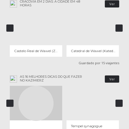
CRACÓVIA EM 2 DIAS: A CIDADE EM 48
Ver
HORAS
CASTELO REAL DE WAWEL (ZAMEK KROLEWSKI)
CATEDRAL DE WAWEL (KATEDRA WAWELSKA)
32 OPINIÕES
29 OPINIÕES
Castelo Real de Wawel (Zamek Krolewski)
Catedral de Wawel (Katedra Wawelska)
Guardado por 15 viajantes
AS 16 MELHORES DICAS DO QUE FAZER
Ver
NO KAZIMIERZ
TEMPEL SYNAGOGUE
2 OPINIÕES
Tempel synagogue