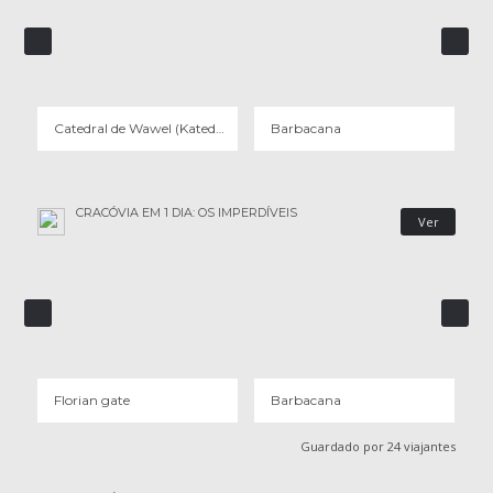
CATEDRAL DE WAWEL (KATEDRA WAWELSKA)
BARBACANA
29 OPINIÕES
14 OPINIÕES
Catedral de Wawel (Katedra Wawelska)
Barbacana
CRACÓVIA EM 1 DIA: OS IMPERDÍVEIS
Ver
FLORIAN GATE
BARBACANA
6 OPINIÕES
14 OPINIÕES
Florian gate
Barbacana
Guardado por 24 viajantes