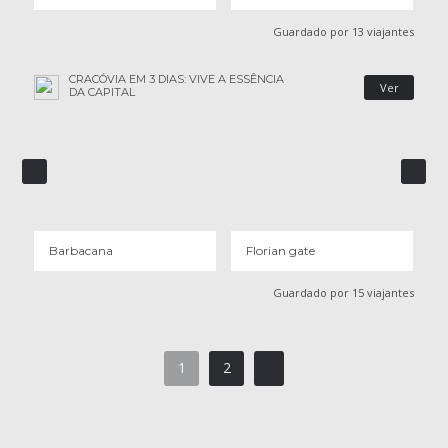
Guardado por 13 viajantes
CRACÓVIA EM 3 DIAS: VIVE A ESSÊNCIA
Ver
DA CAPITAL
BARBACANA
FLORIAN GATE
14 OPINIÕES
6 OPINIÕES
Barbacana
Florian gate
Guardado por 15 viajantes
1
2