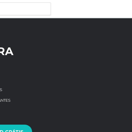
RA
S
ANTES