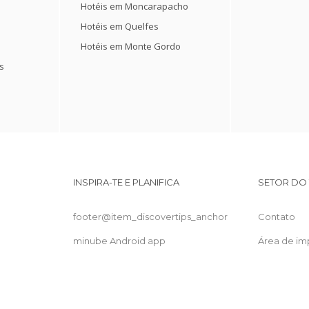
Hotéis em Moncarapacho
Hotéis em Quelfes
Hotéis em Monte Gordo
s
INSPIRA-TE E PLANIFICA
SETOR DO
footer@item_discovertips_anchor
Contato
minube Android app
Área de im