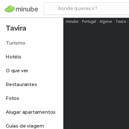
Aonde queres ir?
minube
Portugal
Algarve
Tavira
Tavira
turismo
hotéis
o que ver
restaurantes
fotos
alugar apartamentos
guias de viagem