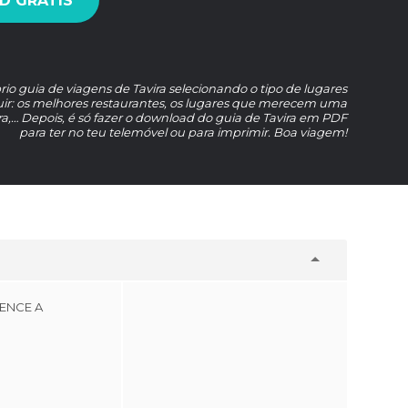
 GRÁTIS
prio guia de viagens de Tavira selecionando o tipo de lugares
uir: os melhores restaurantes, os lugares que merecem uma
ira,… Depois, é só fazer o download do guia de Tavira em PDF
para ter no teu telemóvel ou para imprimir. Boa viagem!
TENCE A