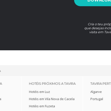
DOWNLOAD
Cria o teu pró
que desejas incl
visita em Tav
A
A
HOTÉIS PRÓXIMOS A TAVIRA
TAVIRA PER
Hotéis em Luz
Algarve
a
Hotéis em Vila Nova de Cacela
Portugal
Hotéis em Fuzeta