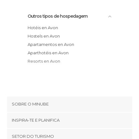
Outros tipos de hospedagem
Hotéis en Avon
Hostels en Avon
Apartamentos en Avon
Aparthotéis en Avon
Resorts en Avon
SOBRE O MINUBE
Cookies
INSPIRA-TE E PLANIFICA
Política de privacidade
footer@item_discovertips_anchor
SETOR DO TURISMO
Términos e Condições